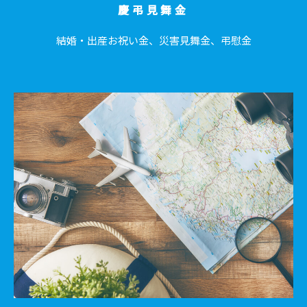
慶弔見舞金
結婚・出産お祝い金、災害見舞金、弔慰金