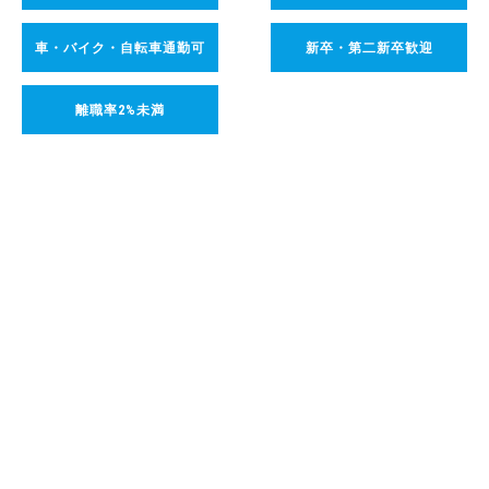
車・バイク・自転車通勤可
新卒・第二新卒歓迎
離職率2%未満
ENTRY
応募する